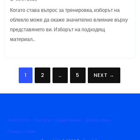
Когато става въпрос за тренировка, изборът на
облекло може да окаже значително влияние върху
представянето ви. Изборът на подходящ
материал…
Posts
1
2
…
5
NEXT →
pagination
Burkan.info
Контакти
Предложения
Добави обява
Общи условия