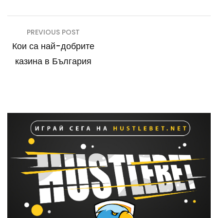
Навигация
PREVIOUS POST
Кои са най-добрите
казина в България