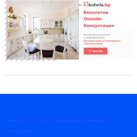
Burkan.info
Контакти
Предложения
Добави обява
Общи условия