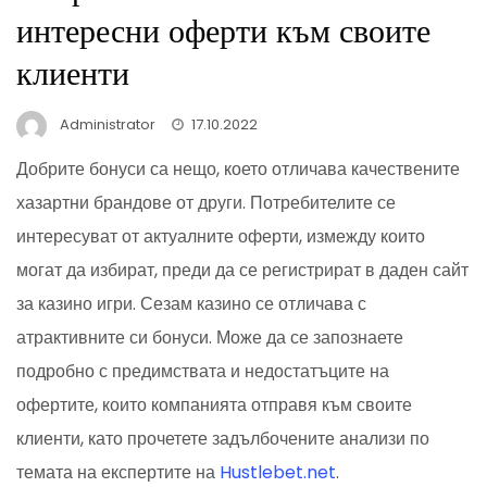
интересни оферти към своите
клиенти
Administrator
17.10.2022
Добрите бонуси са нещо, което отличава качествените
хазартни брандове от други. Потребителите се
интересуват от актуалните оферти, измежду които
могат да избират, преди да се регистрират в даден сайт
за казино игри. Сезам казино се отличава с
атрактивните си бонуси. Може да се запознаете
подробно с предимствата и недостатъците на
офертите, които компанията отправя към своите
клиенти, като прочетете задълбочените анализи по
темата на експертите на
Hustlebet.net
.