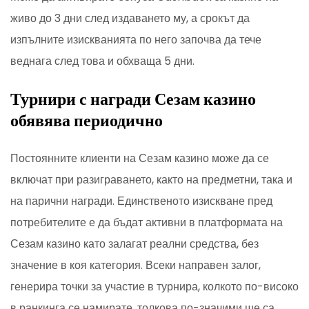
живо до 3 дни след издаването му, а срокът да
изпълните изискванията по него започва да тече
веднага след това и обхваща 5 дни.
Турнири с награди Сезам казино
обявява периодично
Постоянните клиенти на Сезам казино може да се
включат при разиграването, както на предметни, така и
на парични награди. Единственото изискване пред
потребителите е да бъдат активни в платформата на
Сезам казино като залагат реални средства, без
значение в коя категория. Всеки направен залог,
генерира точки за участие в турнира, колкото по-високо
в ранкинга се намирате, толкова по-значими ще са