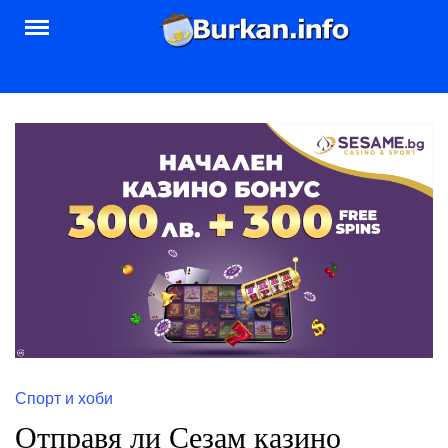
Skip
to
content
Спорт и хоби
Отправя ли Сезам казино