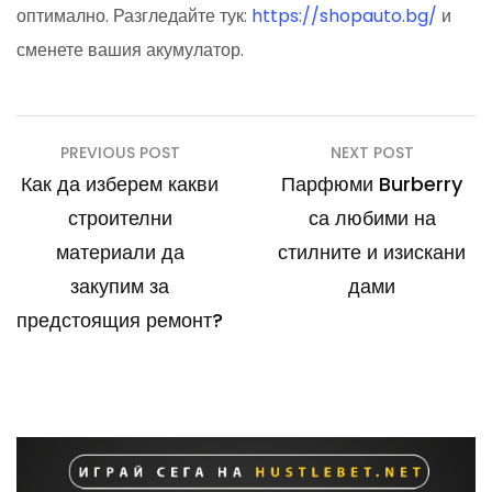
оптимално. Разгледайте тук:
https://shopauto.bg/
и
сменете вашия акумулатор.
Навигация
PREVIOUS POST
NEXT POST
Как да изберем какви
Парфюми Burberry
строителни
са любими на
материали да
стилните и изискани
закупим за
дами
предстоящия ремонт?